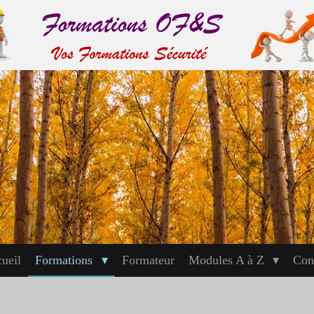
ueil
Formations
Formateur
Modules A à Z
Con